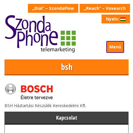
„Dial” – SzondaFlow
„Reach” – Voxearch
Nyelv:
Menü
bsh
BSH Háztartási Készülék Kereskedelmi Kft.
Kapcsolat