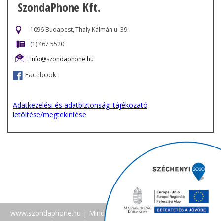
SzondaPhone Kft.
1096 Budapest, Thaly Kálmán u. 39.
(1) 467 5520
info@szondaphone.hu
Facebook
Adatkezelési és adatbiztonsági tájékozató
letöltése/megtekintése
www.szondaphone.hu
| Minden jog fenntartva |
Facebook