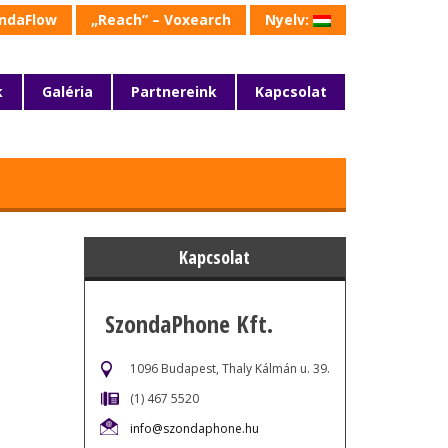
ondaFlow
„Reach” – Voxearch
Nyelv:
k
Galéria
Partnereink
Kapcsolat
Általános
Utazáskiállítás – 2015.03.01
Kapcsolat
SzondaPhone Kft.
1096 Budapest, Thaly Kálmán u. 39.
(1) 467 5520
info@szondaphone.hu