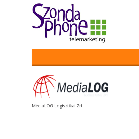
MédiaLOG Logisztikai Zrt.