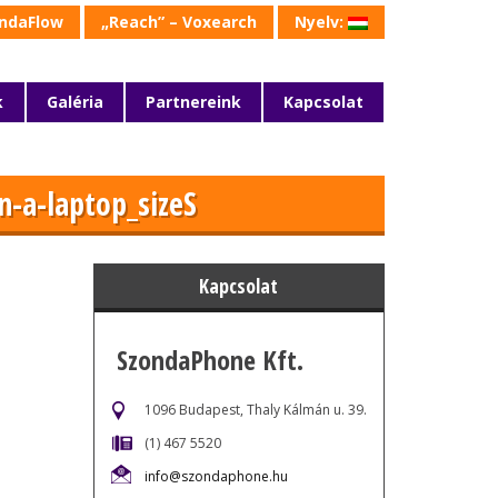
ondaFlow
„Reach” – Voxearch
Nyelv:
k
Galéria
Partnereink
Kapcsolat
Általános
Utazáskiállítás – 2015.03.01
-a-laptop_sizeS
Kapcsolat
SzondaPhone Kft.
1096 Budapest, Thaly Kálmán u. 39.
(1) 467 5520
info@szondaphone.hu