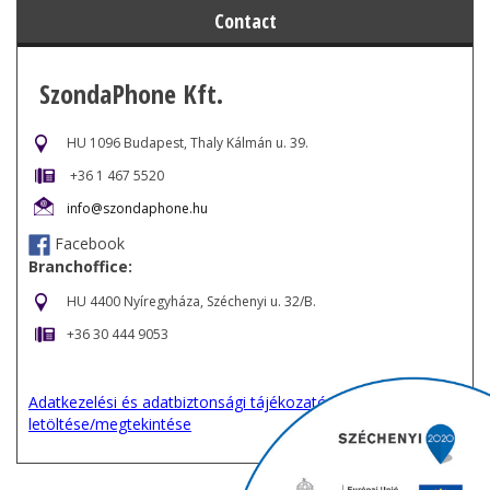
Contact
SzondaPhone Kft.
HU 1096 Budapest, Thaly Kálmán u. 39.
+36 1 467 5520
info@szondaphone.hu
Facebook
Branchoffice:
HU 4400 Nyíregyháza, Széchenyi u. 32/B.
+36 30 444 9053
Adatkezelési és adatbiztonsági tájékozató
letöltése/megtekintése