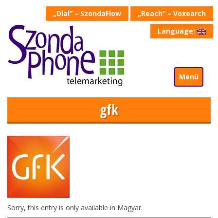
„Dial” – SzondaFlow
„Reach” – Voxearch
Language:
Menü
gfk
Sorry, this entry is only available in
Magyar
.