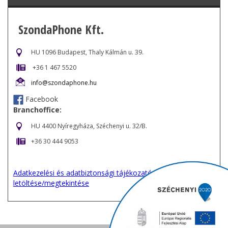
SzondaPhone Kft.
HU 1096 Budapest, Thaly Kálmán u. 39.
+36 1 467 5520
info@szondaphone.hu
Facebook
Branchoffice:
HU 4400 Nyíregyháza, Széchenyi u. 32/B.
+36 30 444 9053
Adatkezelési és adatbiztonsági tájékozató
letöltése/megtekintése