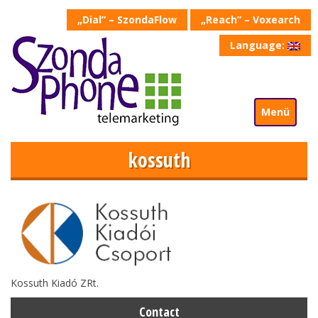
„Dial” – SzondaFlow
„Reach” – Voxearch
Language:
Menü
kossuth
Kossuth Kiadó ZRt.
Contact