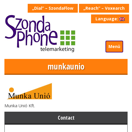
„Dial” – SzondaFlow
„Reach” – Voxearch
Language:
Menü
munkaunio
Munka Unió Kft.
Contact