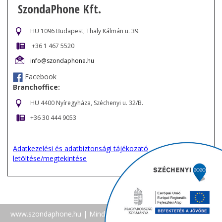
SzondaPhone Kft.
HU 1096 Budapest, Thaly Kálmán u. 39.
+36 1 467 5520
info@szondaphone.hu
Facebook
Branchoffice:
HU 4400 Nyíregyháza, Széchenyi u. 32/B.
+36 30 444 9053
Adatkezelési és adatbiztonsági tájékozató
letöltése/megtekintése
www.szondaphone.hu
| Minden jog fenntartva |
Facebook