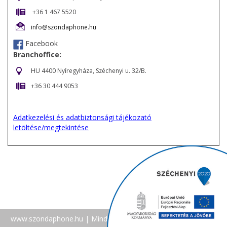
+36 1 467 5520
info@szondaphone.hu
Facebook
Branchoffice:
HU 4400 Nyíregyháza, Széchenyi u. 32/B.
+36 30 444 9053
Adatkezelési és adatbiztonsági tájékozató
letöltése/megtekintése
www.szondaphone.hu
| Minden jog fenntartva |
Facebook