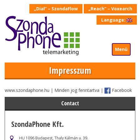
„Dial” – SzondaFlow
„Reach” – Voxearch
Language:
Menü
Impresszum
www.szondaphone.hu
| Minden jog fenntartva |
Facebook
Contact
SzondaPhone Kft.
HU 1096 Budapest, Thaly Kálmán u. 39.